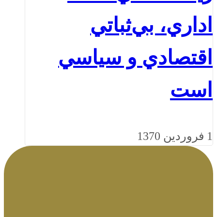
اداري، بي‌ثباتي
اقتصادي و سياسي
است
1 فروردین 1370