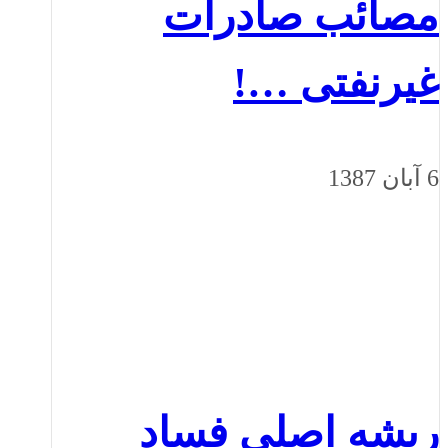
مصائب صادرات
غيرنفتی …!
6 آبان 1387
ريشه اصلي فساد